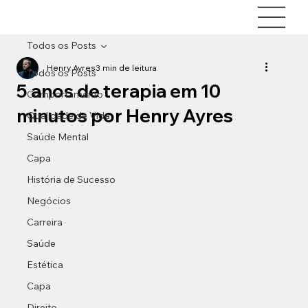
Todos os Posts
Henry Ayres
3 min de leitura
Todos os Posts
5 anos de terapia em 10
Comportamento
minutos por Henry Ayres
Qualidade de Vida
Saúde Mental
Capa
História de Sucesso
Negócios
Carreira
Saúde
Estética
Capa
Direito