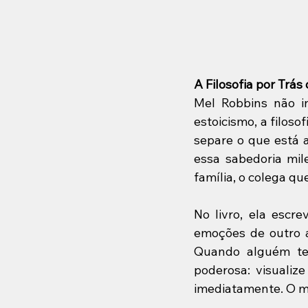
A Filosofia por Trás
Mel Robbins não in
estoicismo, a filoso
separe o que está a
essa sabedoria mil
família, o colega qu
No livro, ela escr
emoções de outro ad
Quando alguém te
poderosa: visualiz
imediatamente. O me