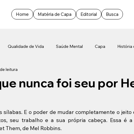
Home
Matéria de Capa
Editorial
Busca
Qualidade de Vida
Saúde Mental
Capa
História
de leitura
a
Capa
Direito
que nunca foi seu por H
 sílabas. E o poder de mudar completamente o jeito 
os, seu trabalho e a sua própria cabeça. Essa é a 
Let Them, de Mel Robbins.