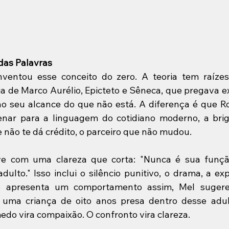
 das Palavras
ventou esse conceito do zero. A teoria tem raízes
fia de Marco Aurélio, Epicteto e Sêneca, que pregava e
o seu alcance do que não está. A diferença é que Ro
enar para a linguagem do cotidiano moderno, a brig
e não te dá crédito, o parceiro que não mudou.
eve com uma clareza que corta: "Nunca é sua função
ulto." Isso inclui o silêncio punitivo, o drama, a exp
 apresenta um comportamento assim, Mel suger
e uma criança de oito anos presa dentro desse adul
do vira compaixão. O confronto vira clareza.