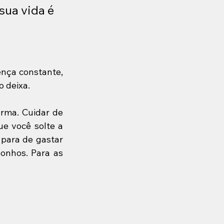
ua vida é 
nça constante, 
o deixa.
rma. Cuidar de 
e você solte a 
para de gastar 
onhos. Para as 