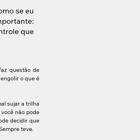
omo se eu 
ortante: 
ntrole que 
az questão de 
ngolir o que é 
 sujar a trilha 
 você não pode 
de decidir que 
 Sempre teve.