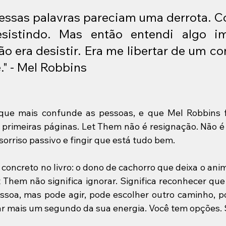
, essas palavras pareciam uma derrota. C
esistindo. Mas então entendi algo imp
não era desistir. Era me libertar de um co
." - Mel Robbins
que mais confunde as pessoas, e que Mel Robbins f
primeiras páginas. Let Them não é resignação. Não é e
orriso passivo e fingir que está tudo bem.
oncreto no livro: o dono de cachorro que deixa o animal
t Them não significa ignorar. Significa reconhecer que
ssoa, mas pode agir, pode escolher outro caminho, po
ar mais um segundo da sua energia. Você tem opções.