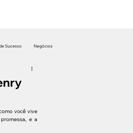
 de Sucesso
Negócios
enry
como você vive 
promessa, e a 