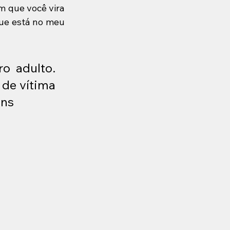
 que você vira 
ue está no meu 
 adulto. 
 de vítima 
ins