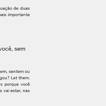
quação de duas 
ais importante 
você, sem 
zem, sentem ou 
gou? Let them. 
s porque você 
vai estar, nas 