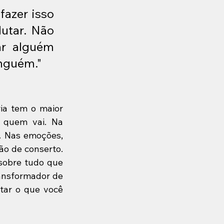
azer isso 
tar. Não 
r alguém 
inguém."
ia tem o maior 
 quem vai. Na 
. Nas emoções, 
o de conserto. 
sobre tudo que 
ransformador de 
tar o que você 