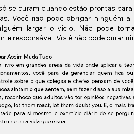
só se curam quando estão prontas para f
as. Você não pode obrigar ninguém a lu
alguém largar o vício. Não pode torna
nte responsável. Você não pode curar n
sar Assim Muda Tudo
 livro em grandes áreas da vida onde aplicar a teor
cionamentos, você para de gerenciar quem fica ou
ontrole sobre o que colegas e chefes pensam de você
oas sintam o que sentem, sem fazer disso a sua missã
s, reconhece que adultos vão ter opiniões negativas 
judge, let them react, let them doubt you. E, o mais t
tado para si mesmo, o exercício diário de se pergun
truir com a vida que é sua.