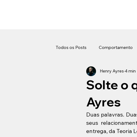
Todos os Posts
Comportamento
Henry Ayres
4 min 
Carreira
Saúde
Estétic
Solte o 
Ayres
Duas palavras. Duas
seus relacionament
entrega, da Teoria 