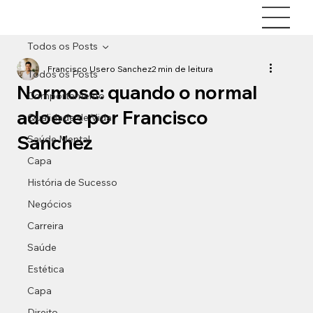
Todos os Posts
Francisco Usero Sanchez
2 min de leitura
Todos os Posts
Normose: quando o normal
Comportamento
adoece por Francisco
Qualidade de Vida
Sanchez
Saúde Mental
Capa
História de Sucesso
Negócios
Carreira
Saúde
Estética
Capa
Direito