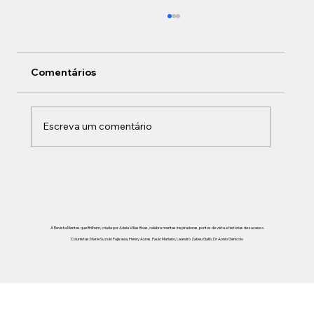
Comentários
Escreva um comentário
Menopausa: o renascimento do
feminino por Dra. Marlene Siqueira
A Revista Mentes que Brilham, criada por Adela Villas Boas, celebra mentes inspiradoras, pontos de vista e histórias de sucesso.
Colunistas: Marie Suzuki Fujisawa, Henry Ayres, Paulo Mariano, Leandro Zabeu Gallo, Dr Aonio Genicolo